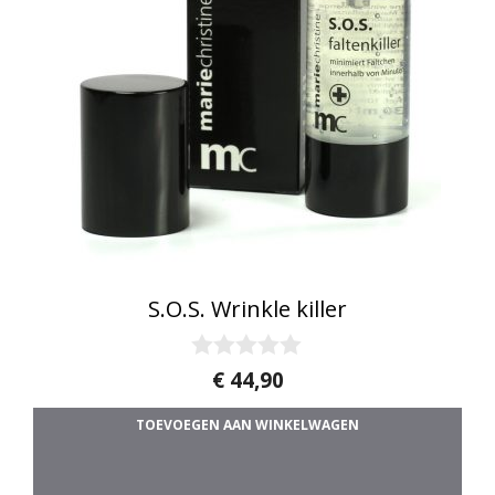
S.O.S. Wrinkle killer
0
€
44,90
v
a
TOEVOEGEN AAN WINKELWAGEN
n
5