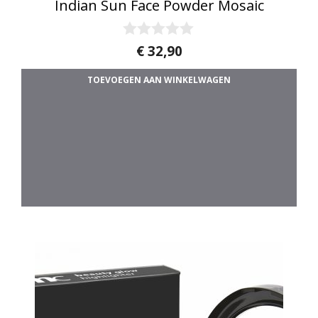
Indian Sun Face Powder Mosaic
0
€
32,90
v
a
TOEVOEGEN AAN WINKELWAGEN
n
5