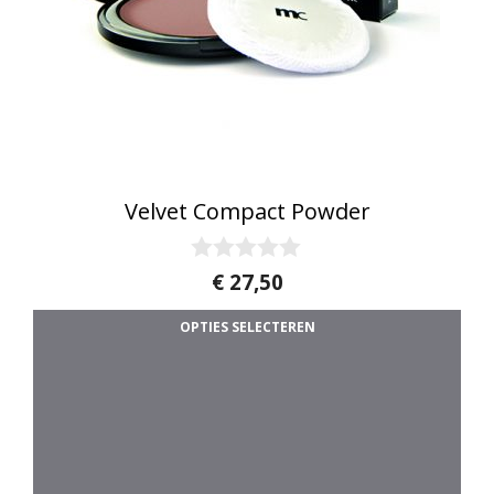
Velvet Compact Powder
0
€
27,50
v
a
OPTIES SELECTEREN
n
5