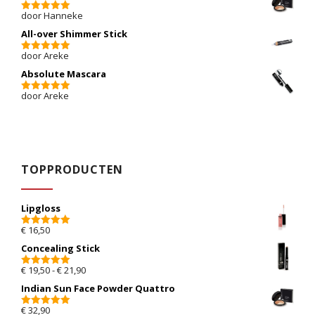
door Hanneke
5
van 5
All-over Shimmer Stick
door Areke
5
van 5
Absolute Mascara
door Areke
5
van 5
TOPPRODUCTEN
Lipgloss
€
16,50
5.00
van 5
Concealing Stick
Prijsklasse: € 19,50 tot € 21,90
€
19,50
-
€
21,90
5.00
van 5
Indian Sun Face Powder Quattro
€
32,90
5.00
van 5