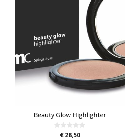
Beauty Glow Highlighter
0
€
28,50
v