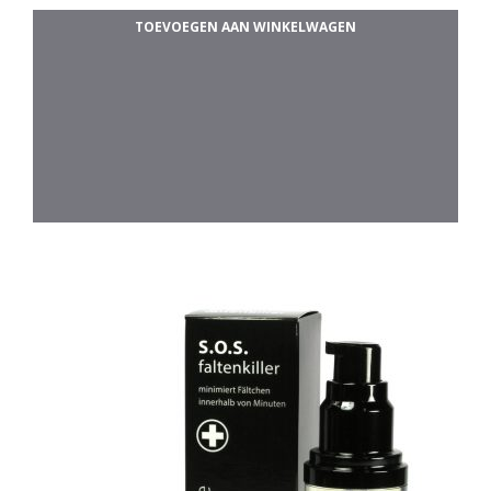
a
TOEVOEGEN AAN WINKELWAGEN
n
5