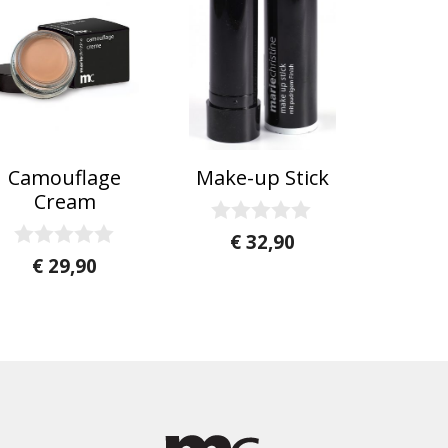
Camouflage
Make-up Stick
Cream
0
€
32,90
v
0
€
29,90
a
v
n
a
5
n
5