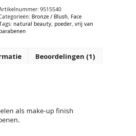
Artikelnummer:
9515540
Categorieën:
Bronze / Blush
,
Face
Tags:
natural beauty
,
poeder
,
vrij van
parabenen
rmatie
Beoordelingen (1)
elen als make-up finish
abenen.