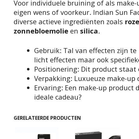
Voor individuele bruining of als make-u
eigen wens of voorkeur. Indian Sun Fa
diverse actieve ingrediënten zoals
roz
zonnebloemolie
en
silica
.
TOEVOEGEN AAN
TOEVOEGEN AAN
WINKELWAGEN
WINKELWAGEN
Gebruik: Tal van effecten zijn t
licht effecten maar ook specifie
Positionering: Dit product staat 
Verpakking: Luxueuze make-up 
Ervaring: Een make-up product d
ideale cadeau?
GERELATEERDE PRODUCTEN