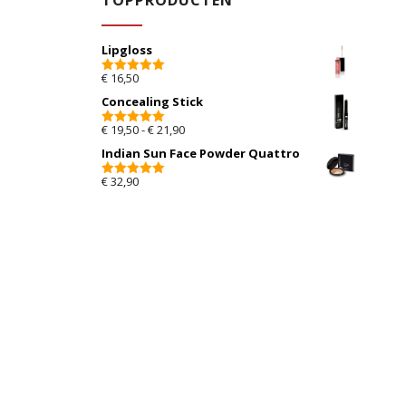
TOPPRODUCTEN
Lipgloss
€
16,50
5.00
van 5
Concealing Stick
Prijsklasse: € 19,50 tot € 21,90
€
19,50
-
€
21,90
5.00
van 5
Indian Sun Face Powder Quattro
€
32,90
5.00
van 5