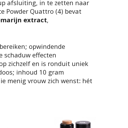
p afsluiting, in te zetten naar
ce Powder Quattro (4) bevat
emarijn extract
,
OPTIES SELECTEREN
OPTIES SELECTEREN
e bereiken; opwindende
ke schaduw effecten
op zichzelf en is ronduit uniek
doos; inhoud 10 gram
ie menig vrouw zich wenst: hét
Dit product heeft meerdere variaties. Deze
Dit product heeft meerde