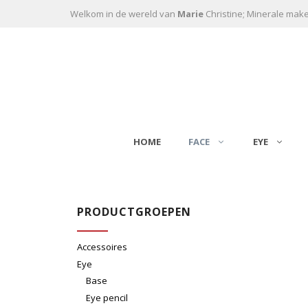
Ga naar de inhoud
Welkom in de wereld van
Marie
Christine; Minerale mak
HOME
FACE
EYE
PRODUCTGROEPEN
Accessoires
Eye
Base
Eye pencil