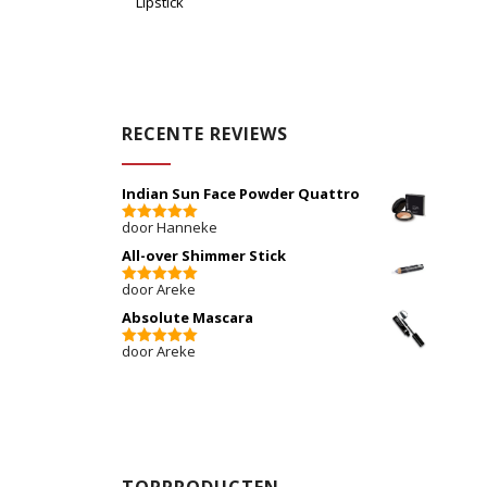
Lipstick
RECENTE REVIEWS
Indian Sun Face Powder Quattro
door Hanneke
5
van 5
All-over Shimmer Stick
door Areke
5
van 5
Absolute Mascara
door Areke
5
van 5