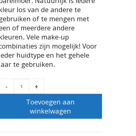
parelmoer. Natuurlijk is iedere
kleur los van de andere te
gebruiken of te mengen met
een of meerdere andere
kleuren. Vele make-up
combinaties zijn mogelijk! Voor
ieder huidtype en het gehele
jaar te gebruiken.
-
+
Indian Sun Face Powder Quattro aantal
Toevoegen aan
winkelwagen