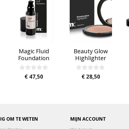
Magic Fluid
Beauty Glow
Foundation
Highlighter
0
0
€
47,50
€
28,50
v
v
a
a
n
n
5
5
IG OM TE WETEN
MIJN ACCOUNT