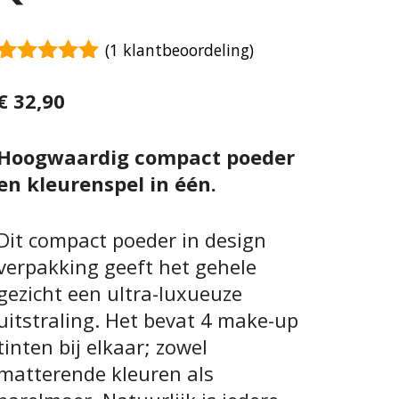
(
1
klantbeoordeling)
5.00
van 5
€
32,90
Hoogwaardig compact poeder
en kleurenspel in één.
Dit compact poeder in design
verpakking geeft het gehele
gezicht een ultra-luxueuze
uitstraling. Het bevat 4 make-up
tinten bij elkaar; zowel
matterende kleuren als