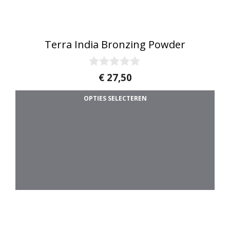
Terra India Bronzing Powder
0
€
27,50
v
Di
a
OPTIES SELECTEREN
n
5