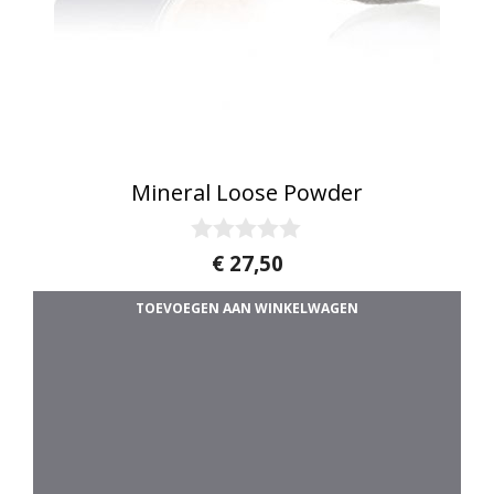
Mineral Loose Powder
0
€
27,50
v
a
TOEVOEGEN AAN WINKELWAGEN
n
5