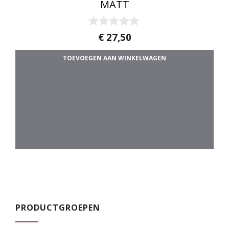
MATT
0
€
27,50
v
a
TOEVOEGEN AAN WINKELWAGEN
n
5
PRODUCTGROEPEN