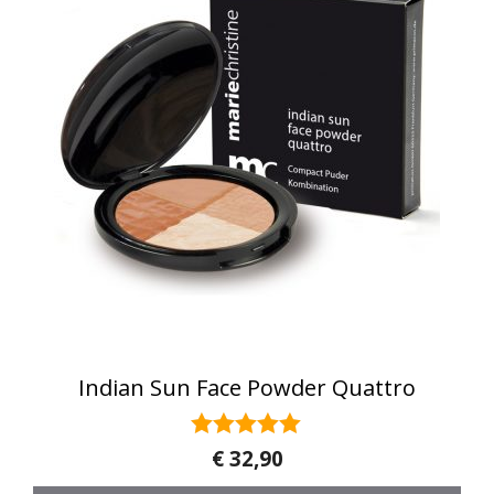
Indian Sun Face Powder Quattro
5.00
€
32,90
van 5