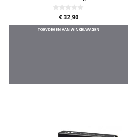
0
€
32,90
v
a
TOEVOEGEN AAN WINKELWAGEN
n
5