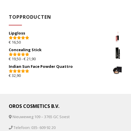
TOPPRODUCTEN
Lipgloss
€
16,50
5.00
van 5
Concealing Stick
Prijsklasse: € 19,50 tot € 21,90
€
19,50
-
€
21,90
5.00
van 5
Indian Sun Face Powder Quattro
€
32,90
5.00
van 5
OROS COSMETICS B.V.
Nieuweweg 109 – 3765 GC Soest
Telefoon: 035- 609 92 20