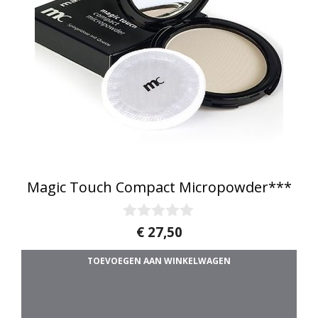
Magic Touch Compact Micropowder***
0
€
27,50
v
a
TOEVOEGEN AAN WINKELWAGEN
n
5