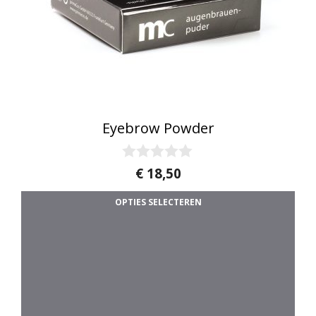
Eyebrow Powder
0
€
18,50
v
Di
a
OPTIES SELECTEREN
n
5