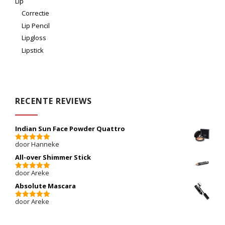
Lip
Correctie
Lip Pencil
Lipgloss
Lipstick
RECENTE REVIEWS
Indian Sun Face Powder Quattro
door Hanneke
5
van 5
All-over Shimmer Stick
door Areke
5
van 5
Absolute Mascara
door Areke
5
van 5