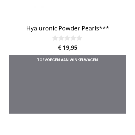
Hyaluronic Powder Pearls***
0
€
19,95
v
a
TOEVOEGEN AAN WINKELWAGEN
n
5