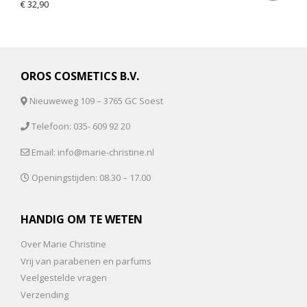
€
32,90
5.00
van 5
OROS COSMETICS B.V.
Nieuweweg 109 – 3765 GC Soest
Telefoon: 035- 609 92 20
Email: info@marie-christine.nl
Openingstijden: 08.30 – 17.00
HANDIG OM TE WETEN
Over Marie Christine
Vrij van parabenen en parfums
Veelgestelde vragen
Verzending