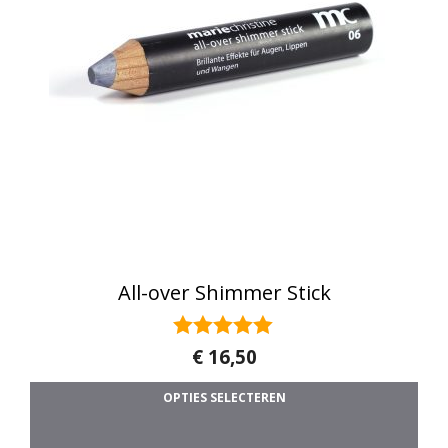
All-over Shimmer Stick
5.00
€
16,50
van 5
OPTIES SELECTEREN