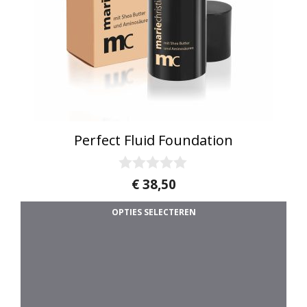
Perfect Fluid Foundation
0
€
38,50
v
a
OPTIES SELECTEREN
n
5