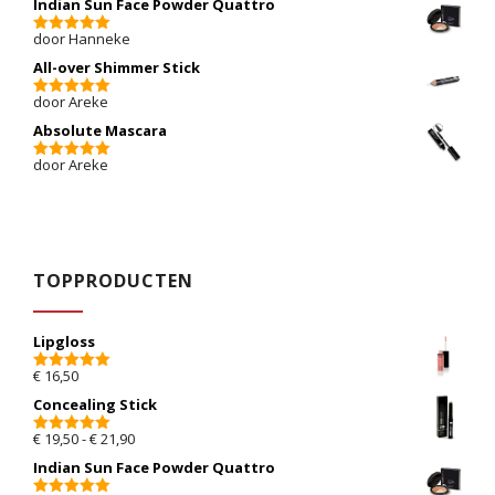
Indian Sun Face Powder Quattro
door Hanneke
5
van 5
All-over Shimmer Stick
door Areke
5
van 5
Absolute Mascara
door Areke
5
van 5
TOPPRODUCTEN
Lipgloss
€
16,50
5.00
van 5
Concealing Stick
Prijsklasse: € 19,50 tot € 21,90
€
19,50
-
€
21,90
5.00
van 5
Indian Sun Face Powder Quattro