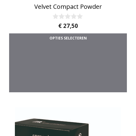
Velvet Compact Powder
0
€
27,50
v
a
OPTIES SELECTEREN
n
5