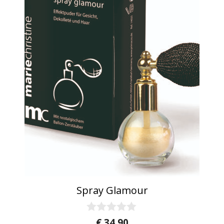
Spray Glamour
0
€
34,90