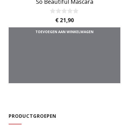
So Beautiful Mascara
0
€
21,90
v
a
TOEVOEGEN AAN WINKELWAGEN
n
5
PRODUCTGROEPEN