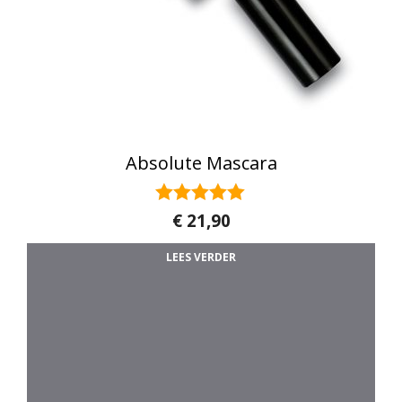
Absolute Mascara
5.00
€
21,90
van 5
LEES VERDER