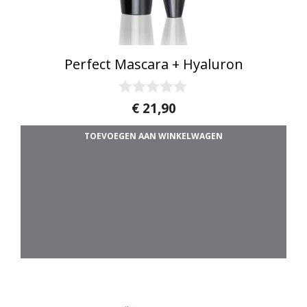
Perfect Mascara + Hyaluron
0
€
21,90
v
a
TOEVOEGEN AAN WINKELWAGEN
n
5