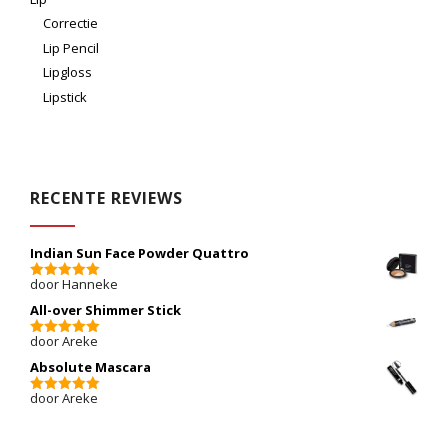
Correctie
Lip Pencil
Lipgloss
Lipstick
RECENTE REVIEWS
Indian Sun Face Powder Quattro
door Hanneke
5
van 5
All-over Shimmer Stick
door Areke
5
van 5
Absolute Mascara
door Areke
5
van 5