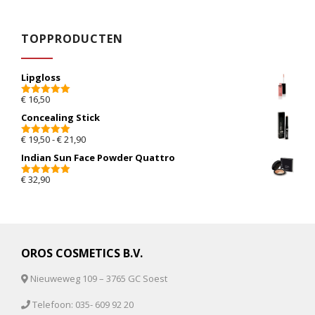
TOPPRODUCTEN
Lipgloss
€
16,50
5.00
van 5
Concealing Stick
Prijsklasse: € 19,50 tot € 21,90
€
19,50
-
€
21,90
5.00
van 5
Indian Sun Face Powder Quattro
€
32,90
5.00
van 5
OROS COSMETICS B.V.
Nieuweweg 109 – 3765 GC Soest
Telefoon: 035- 609 92 20