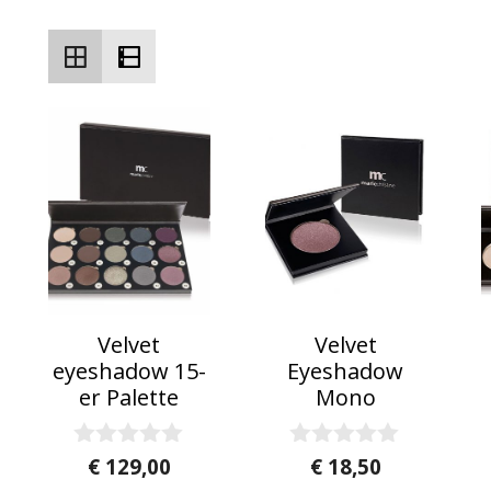
Velvet
Velvet
eyeshadow 15-
Eyeshadow
er Palette
Mono
0
0
€
129,00
€
18,50
v
v