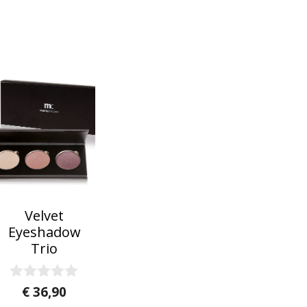
Velvet
Eyeshadow
Trio
0
€
36,90
v