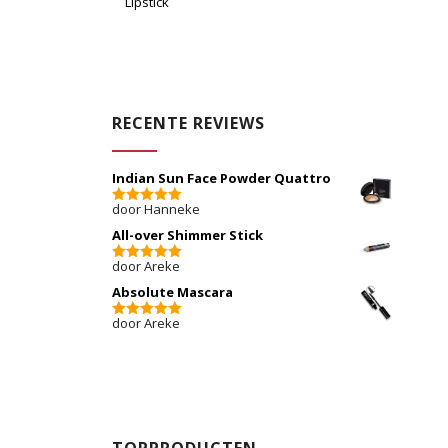
Lipstick
RECENTE REVIEWS
Indian Sun Face Powder Quattro
door Hanneke
5
van 5
All-over Shimmer Stick
door Areke
5
van 5
Absolute Mascara
door Areke
5
van 5