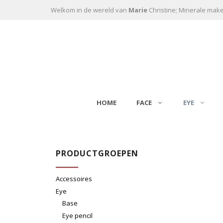
Ga naar de inhoud
Welkom in de wereld van
Marie
Christine; Minerale mak
HOME
FACE
EYE
PRODUCTGROEPEN
Accessoires
Eye
Base
Eye pencil