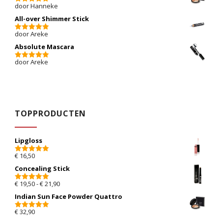
door Hanneke
5
van 5
All-over Shimmer Stick
door Areke
5
van 5
Absolute Mascara
door Areke
5
van 5
TOPPRODUCTEN
Lipgloss
€
16,50
5.00
van 5
Concealing Stick
Prijsklasse: € 19,50 tot € 21,90
€
19,50
-
€
21,90
5.00
van 5
Indian Sun Face Powder Quattro
€
32,90
5.00
van 5