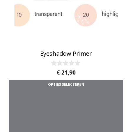
Eyeshadow Primer
0
€
21,90
v
Di
a
OPTIES SELECTEREN
n
5