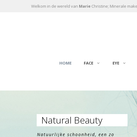
Ga naar de inhoud
Welkom in de wereld van
Marie
Christine; Minerale mak
HOME
FACE
EYE
Natural Beauty
Natuurlijke schoonheid, een zo