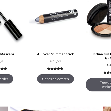
 Mascara
All-over Shimmer Stick
Indian Sun
Qua
,90
€
16,50
€
3
an 5
5.00
van 5
5.00
verder
Opties selecteren
Toevoe
winke