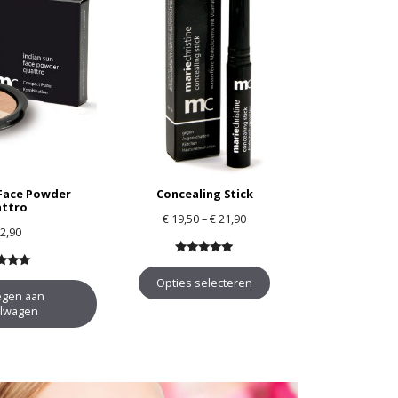
 Face Powder
Concealing Stick
ttro
Prijsklasse: € 19,50 tot € 21,9
€
19,50
–
€
21,90
2,90
5.00
van 5
van 5
Opties selecteren
gen aan
lwagen