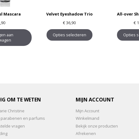
ul Mascara
Velvet Eyeshadow Trio
All-over S
,90
€
36,90
€
1
gen aan
Opties selecteren
Opties s
lwagen
IG OM TE WETEN
MIJN ACCOUNT
rie Christine
Mijn Account
an parabenen en parfums
Winkelmand
stelde vragen
Bekijk onze producten
ding
Afrekenen