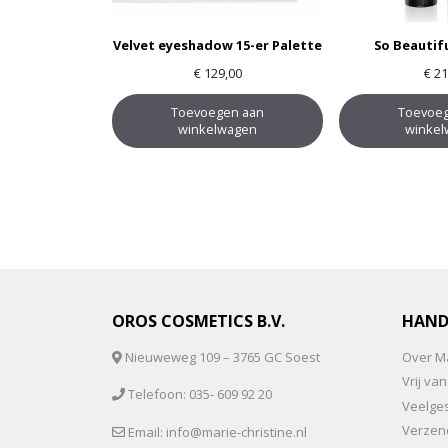
Velvet eyeshadow 15-er Palette
So Beautif
€
129,00
€
21
Toevoegen aan
Toevoe
winkelwagen
winke
OROS COSMETICS B.V.
HAND
Nieuweweg 109 – 3765 GC Soest
Over Ma
Vrij v
Telefoon: 035- 609 92 20
Veelge
Verzen
Email: info@marie-christine.nl