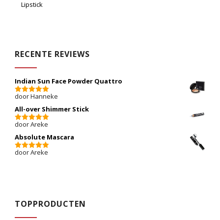
Lipstick
RECENTE REVIEWS
Indian Sun Face Powder Quattro
door Hanneke
5
van 5
All-over Shimmer Stick
door Areke
5
van 5
Absolute Mascara
door Areke
5
van 5
TOPPRODUCTEN