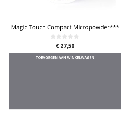
Magic Touch Compact Micropowder***
0
€
27,50
v
a
TOEVOEGEN AAN WINKELWAGEN
n
5