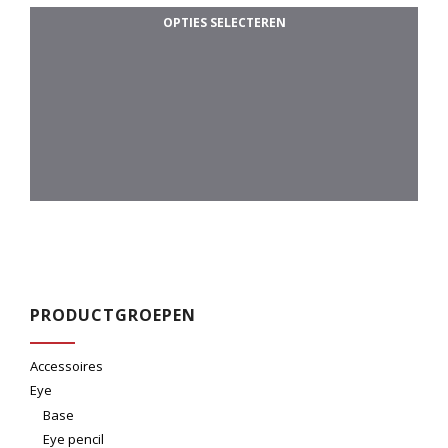
Di
a
OPTIES SELECTEREN
n
5
PRODUCTGROEPEN
Accessoires
Eye
Base
Eye pencil