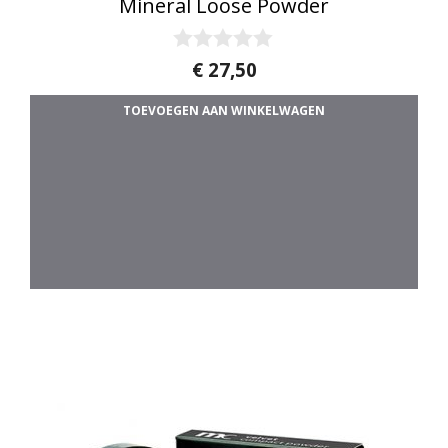
Mineral Loose Powder
0
€
27,50
v
a
TOEVOEGEN AAN WINKELWAGEN
n
5