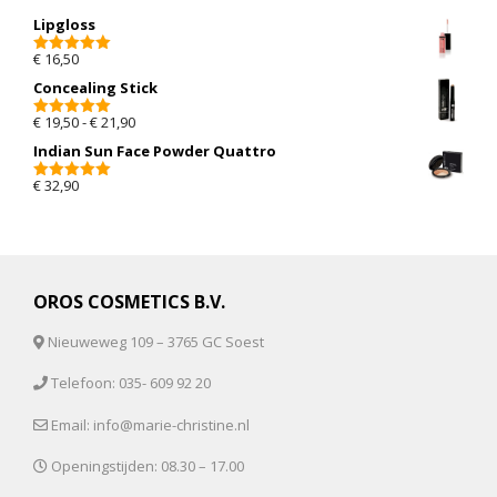
Lipgloss
€
16,50
5.00
van 5
Concealing Stick
Prijsklasse: € 19,50 tot € 21,90
€
19,50
-
€
21,90
5.00
van 5
Indian Sun Face Powder Quattro
€
32,90
5.00
van 5
OROS COSMETICS B.V.
Nieuweweg 109 – 3765 GC Soest
Telefoon: 035- 609 92 20
Email: info@marie-christine.nl
Openingstijden: 08.30 – 17.00