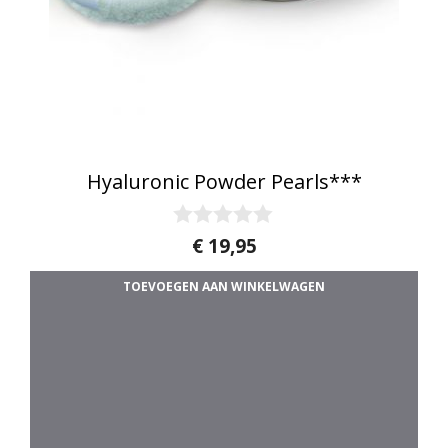
Hyaluronic Powder Pearls***
0
€
19,95
v
a
TOEVOEGEN AAN WINKELWAGEN
n
5