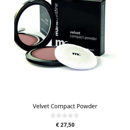
Velvet Compact Powder
0
€
27,50
v