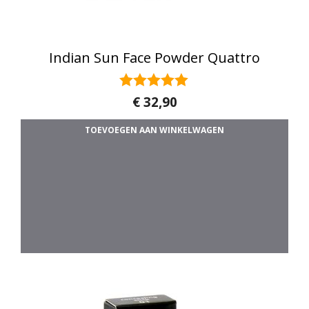
Indian Sun Face Powder Quattro
5.00
€
32,90
van 5
TOEVOEGEN AAN WINKELWAGEN
Dit product heeft meerdere variaties. 