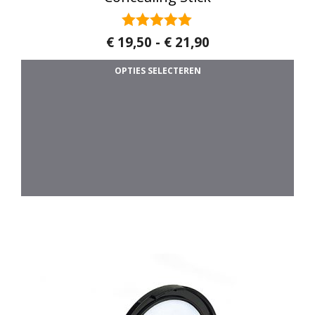
5.00
Prijsklasse: € 19
€
19,50
-
€
21,90
van 5
OPTIES SELECTEREN