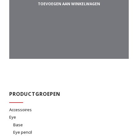
a
TOEVOEGEN AAN WINKELWAGEN
n
5
PRODUCTGROEPEN
Accessoires
Eye
Base
Eye pencil