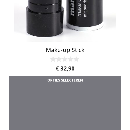
Make-up Stick
0
€
32,90
v
a
OPTIES SELECTEREN
n
5