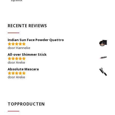
RECENTE REVIEWS
Indian Sun Face Powder Quattro
door Hanneke
5
van 5
All-over Shimmer Stick
door Areke
5
van 5
Absolute Mascara
door Areke
5
van 5
TOPPRODUCTEN