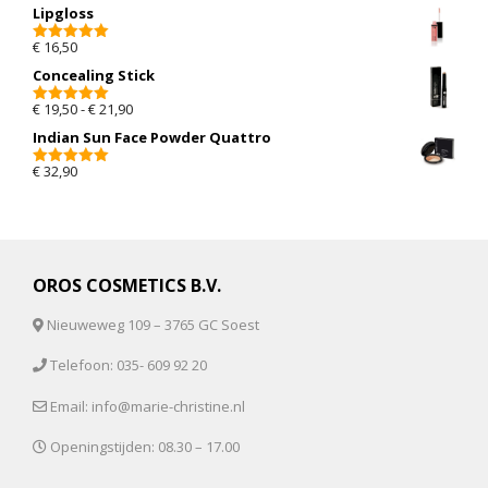
Lipgloss
€
16,50
5.00
van 5
Concealing Stick
Prijsklasse: € 19,50 tot € 21,90
€
19,50
-
€
21,90
5.00
van 5
Indian Sun Face Powder Quattro
€
32,90
5.00
van 5
OROS COSMETICS B.V.
Nieuweweg 109 – 3765 GC Soest
Telefoon: 035- 609 92 20
Email: info@marie-christine.nl
Openingstijden: 08.30 – 17.00