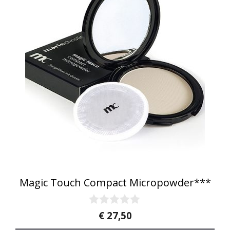
Magic Touch Compact Micropowder***
0
€
27,50
v