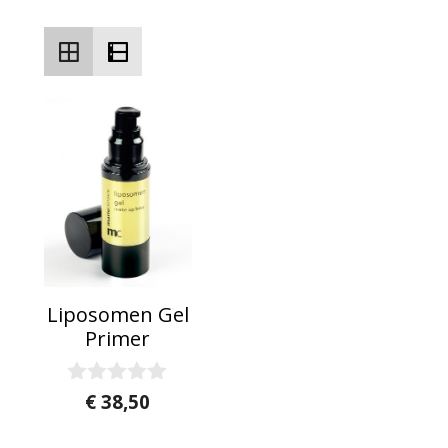
Liposomen Gel
Primer
0
€
38,50
v
a