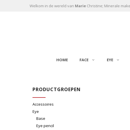
Ga naar de inhoud
Welkom in de wereld van
Marie
Christine; Minerale mak
HOME
FACE
EYE
PRODUCTGROEPEN
Accessoires
Eye
Base
Eye pencil