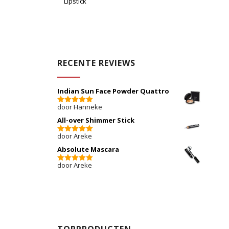
Lipstick
RECENTE REVIEWS
Indian Sun Face Powder Quattro
door Hanneke
5
van 5
All-over Shimmer Stick
door Areke
5
van 5
Absolute Mascara
door Areke
5
van 5