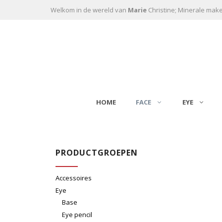
Ga naar de inhoud
Welkom in de wereld van
Marie
Christine; Minerale mak
HOME
FACE
EYE
PRODUCTGROEPEN
Accessoires
Eye
Base
Eye pencil