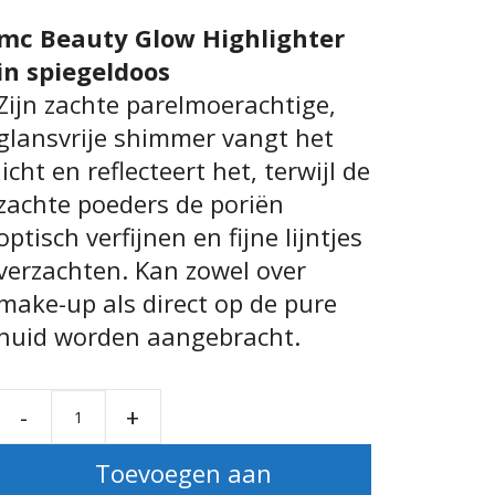
mc Beauty Glow Highlighter
in spiegeldoos
Zijn zachte parelmoerachtige,
glansvrije shimmer vangt het
licht en reflecteert het, terwijl de
zachte poeders de poriën
optisch verfijnen en fijne lijntjes
verzachten. Kan zowel over
make-up als direct op de pure
huid worden aangebracht.
-
+
Beauty Glow Highlighter aantal
Toevoegen aan