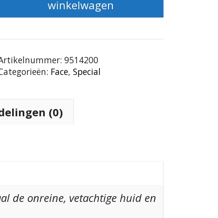
winkelwagen
Artikelnummer:
9514200
Categorieën:
Face
,
Special
delingen (0)
TOEVOEGEN AAN
OPTIES SELECTEREN
WINKELWAGEN
aal de onreine, vetachtige huid en