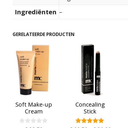
Ingrediënten
–
GERELATEERDE PRODUCTEN
Dit product heeft meerdere variaties.
Dit product heeft m
Soft Make-up
Concealing
Cream
Stick