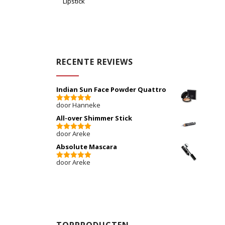
Lipstick
RECENTE REVIEWS
Indian Sun Face Powder Quattro
door Hanneke
5
van 5
All-over Shimmer Stick
door Areke
5
van 5
Absolute Mascara
door Areke
5
van 5