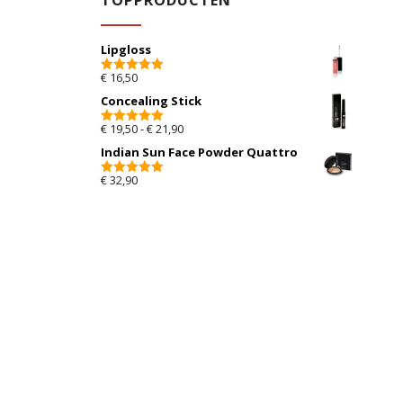
TOPPRODUCTEN
Lipgloss
€
16,50
5.00
van 5
Concealing Stick
Prijsklasse: € 19,50 tot € 21,90
€
19,50
-
€
21,90
5.00
van 5
Indian Sun Face Powder Quattro
€
32,90
5.00
van 5