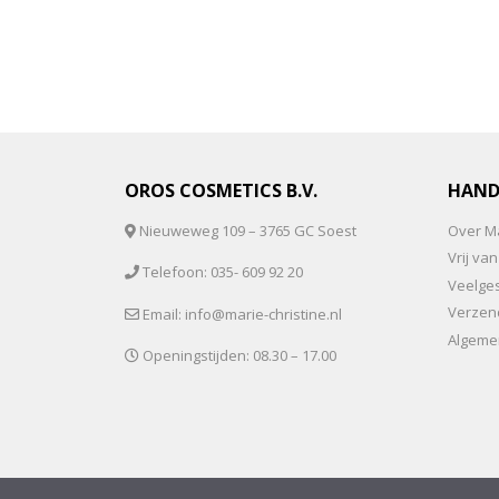
OROS COSMETICS B.V.
HAND
Nieuweweg 109 – 3765 GC Soest
Over Ma
Vrij v
Telefoon: 035- 609 92 20
Veelge
Verzen
Email: info@marie-christine.nl
Algeme
Openingstijden: 08.30 – 17.00