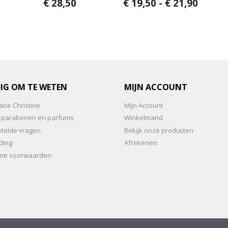
0
5.00
Prijsk
€
28,50
€
19,50
-
€
21,90
v
van 5
a
n
5
IG OM TE WETEN
MIJN ACCOUNT
rie Christine
Mijn Account
an parabenen en parfums
Winkelmand
stelde vragen
Bekijk onze producten
ding
Afrekenen
ne voorwaarden