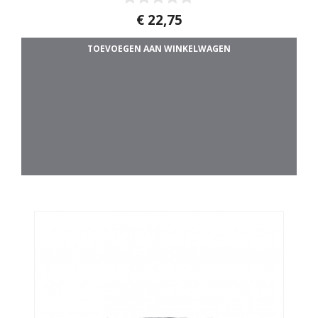
0
€
22,75
v
a
TOEVOEGEN AAN WINKELWAGEN
n
5