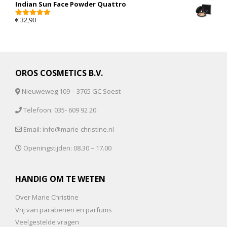
Indian Sun Face Powder Quattro
€
32,90
5.00
van 5
OROS COSMETICS B.V.
Nieuweweg 109 – 3765 GC Soest
Telefoon: 035- 609 92 20
Email: info@marie-christine.nl
Openingstijden: 08.30 – 17.00
HANDIG OM TE WETEN
Over Marie Christine
Vrij van parabenen en parfums
Veelgestelde vragen