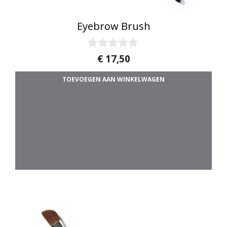
Eyebrow Brush
0
€
17,50
v
a
TOEVOEGEN AAN WINKELWAGEN
n
5