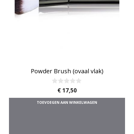
Powder Brush (ovaal vlak)
0
€
17,50
v
a
TOEVOEGEN AAN WINKELWAGEN
n
5