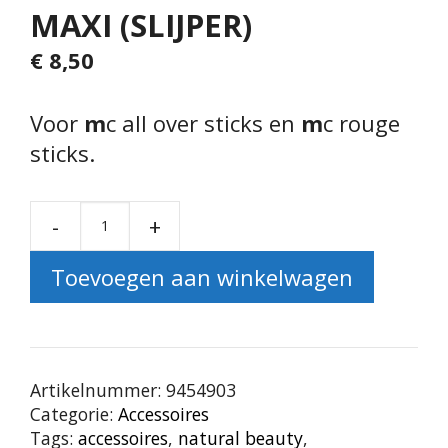
MAXI (SLIJPER)
€
8,50
Voor
m
c all over sticks en
m
c rouge
sticks.
-
+
Pencil Sharpener Maxi (sli
Toevoegen aan winkelwagen
Artikelnummer:
9454903
Categorie:
Accessoires
Tags:
accessoires
,
natural beauty
,