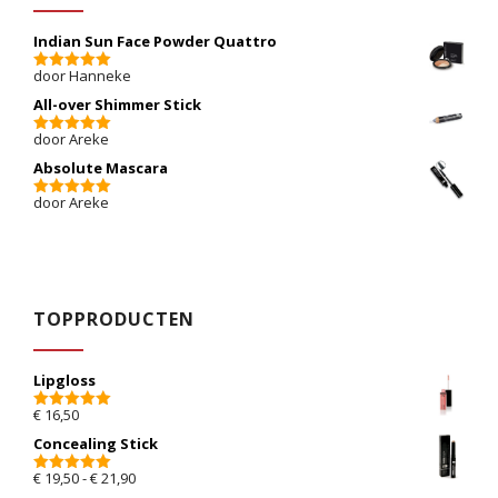
Indian Sun Face Powder Quattro
door Hanneke
5
van 5
All-over Shimmer Stick
door Areke
5
van 5
Absolute Mascara
door Areke
5
van 5
TOPPRODUCTEN
Lipgloss
€
16,50
5.00
van 5
Concealing Stick
Prijsklasse: € 19,50 tot € 21,90
€
19,50
-
€
21,90
5.00
van 5