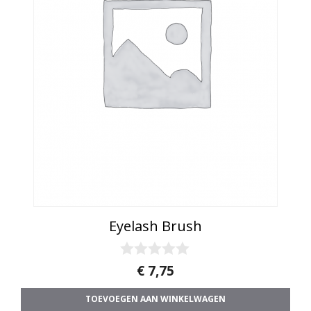
Eyelash Brush
0
€
7,75
v
a
TOEVOEGEN AAN WINKELWAGEN
n