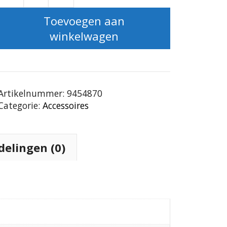
Lip Brush aantal
Toevoegen aan
winkelwagen
Artikelnummer:
9454870
Categorie:
Accessoires
delingen (0)
TOEVOEGEN AAN
TOEVOEGEN AAN
WINKELWAGEN
WINKELWAGEN