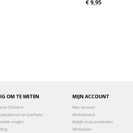
0
€
9,95
a
v
n
a
5
n
5
IG OM TE WETEN
MIJN ACCOUNT
rie Christine
Mijn Account
an parabenen en parfums
Winkelmand
stelde vragen
Bekijk onze producten
ding
Afrekenen