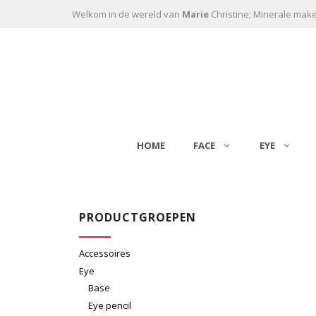
Ga naar de inhoud
Welkom in de wereld van
Marie
Christine; Minerale mak
HOME
FACE
EYE
PRODUCTGROEPEN
Accessoires
Eye
Base
Eye pencil