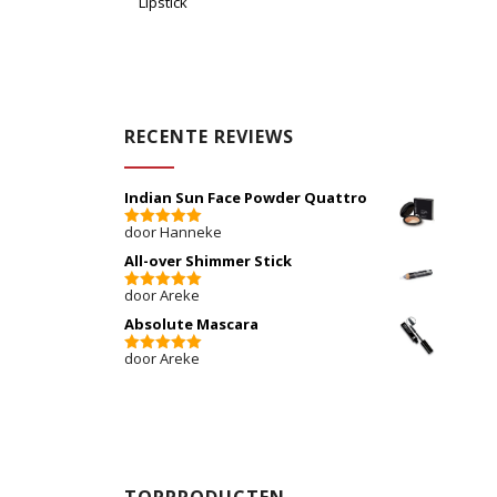
Lipstick
RECENTE REVIEWS
Indian Sun Face Powder Quattro
door Hanneke
5
van 5
All-over Shimmer Stick
door Areke
5
van 5
Absolute Mascara
door Areke
5
van 5