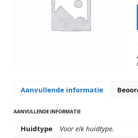
Aanvullende informatie
Beoor
TOEVOEGEN AAN
TOEVOEGEN AAN
WINKELWAGEN
WINKELWAGEN
AANVULLENDE INFORMATIE
Huidtype
Voor elk huidtype.