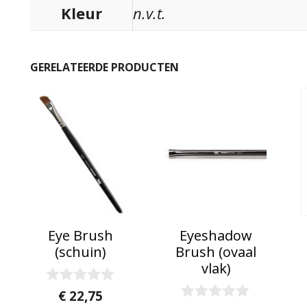
Kleur
n.v.t.
GERELATEERDE PRODUCTEN
Eye Brush
Eyeshadow
(schuin)
Brush (ovaal
vlak)
0
€
22,75
v