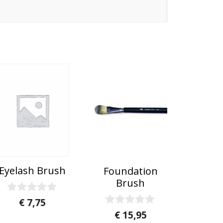
Eyelash Brush
Foundation
Brush
0
€
7,75
v
0
€
15,95
a
v