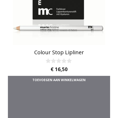
Colour Stop Lipliner
0
€
16,50
v
a
TOEVOEGEN AAN WINKELWAGEN
n
5