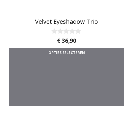
Dit product heeft meerdere variaties. 
Velvet Eyeshadow Trio
0
€
36,90
v
a
OPTIES SELECTEREN
n
5