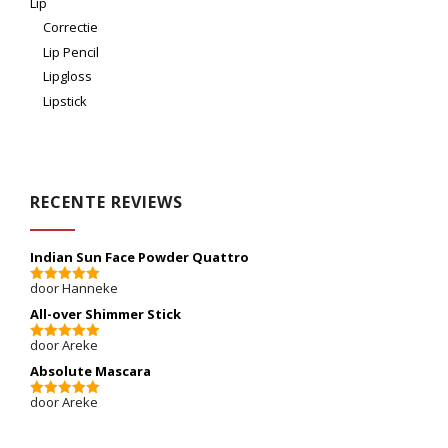
Lip
Correctie
Lip Pencil
Lipgloss
Lipstick
RECENTE REVIEWS
Indian Sun Face Powder Quattro
door Hanneke
5
van 5
All-over Shimmer Stick
door Areke
5
van 5
Absolute Mascara
door Areke
5
van 5