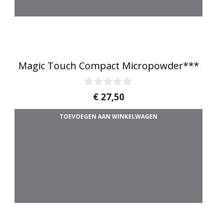
Magic Touch Compact Micropowder***
0
€
27,50
v
a
TOEVOEGEN AAN WINKELWAGEN
n
5