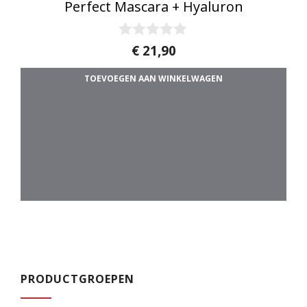
Perfect Mascara + Hyaluron
0
€
21,90
v
a
TOEVOEGEN AAN WINKELWAGEN
n
5
PRODUCTGROEPEN