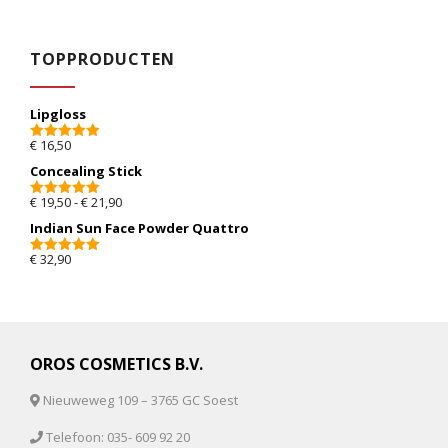
TOPPRODUCTEN
Lipgloss
€
16,50
5.00
van 5
Concealing Stick
Prijsklasse: € 19,50 tot € 21,90
€
19,50
-
€
21,90
5.00
van 5
Indian Sun Face Powder Quattro
€
32,90
5.00
van 5
OROS COSMETICS B.V.
Nieuweweg 109 – 3765 GC Soest
Telefoon: 035- 609 92 20