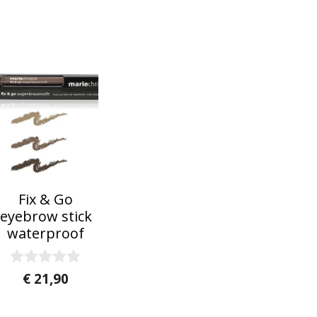
Fix & Go
eyebrow stick
waterproof
0
€
21,90
v
heeft meerdere variaties. Deze optie kan 
Dit product heeft meerdere variatie
a
n