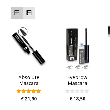
Absolute
Eyebrow
Mascara
Mascara
5.00
0
€
21,90
€
18,50
van 5
v
Dit product 
a