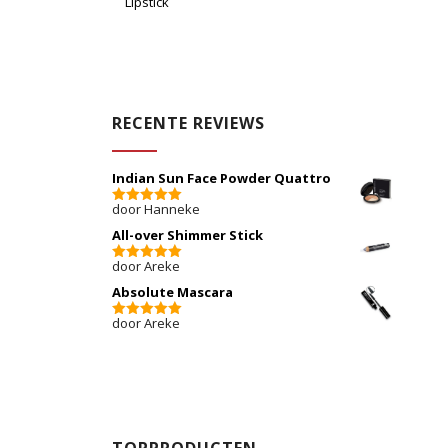
Lipstick
RECENTE REVIEWS
Indian Sun Face Powder Quattro
door Hanneke
5
van 5
All-over Shimmer Stick
door Areke
5
van 5
Absolute Mascara
door Areke
5
van 5