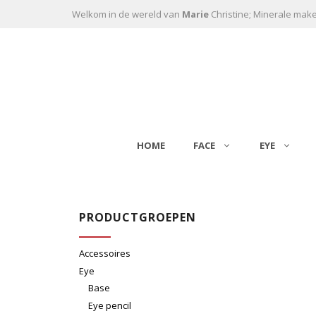
Ga naar de inhoud
Welkom in de wereld van
Marie
Christine; Minerale mak
HOME
FACE
EYE
PRODUCTGROEPEN
Accessoires
Eye
Base
Eye pencil