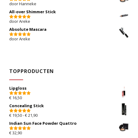
door Hanneke
5
van 5
All-over Shimmer Stick
door Areke
5
van 5
Absolute Mascara
door Areke
5
van 5
TOPPRODUCTEN
Lipgloss
€
16,50
5.00
van 5
Concealing Stick
Prijsklasse: € 19,50 tot € 21,90
€
19,50
-
€
21,90
5.00
van 5
Indian Sun Face Powder Quattro
€
32,90
5.00
van 5