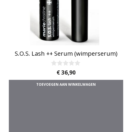
S.O.S. Lash ++ Serum (wimperserum)
0
€
36,90
v
a
TOEVOEGEN AAN WINKELWAGEN
n
5