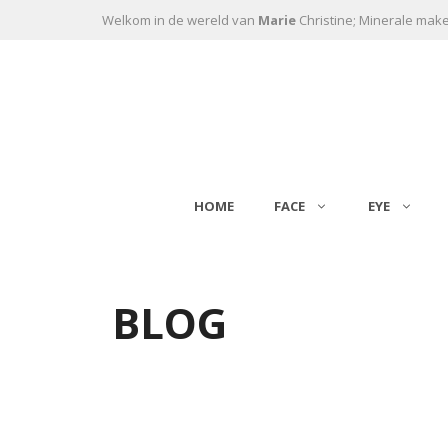
Ga naar de inhoud
Welkom in de wereld van
Marie
Christine; Minerale mak
HOME
FACE
EYE
BLOG