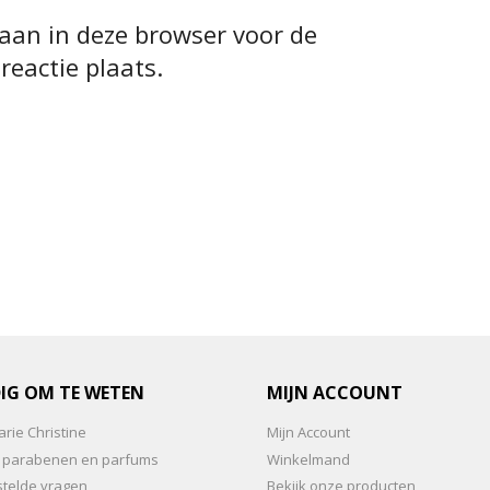
laan in deze browser voor de
reactie plaats.
IG OM TE WETEN
MIJN ACCOUNT
rie Christine
Mijn Account
an parabenen en parfums
Winkelmand
stelde vragen
Bekijk onze producten