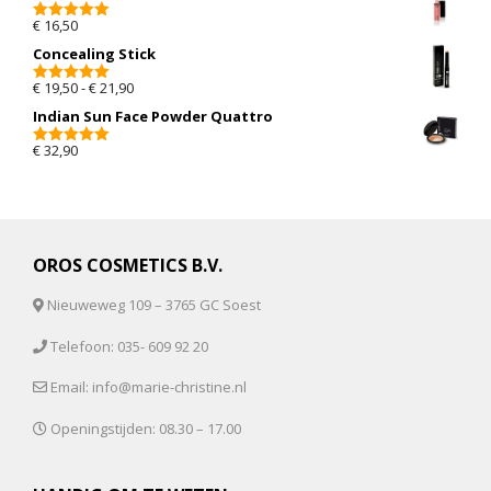
€
16,50
5.00
van 5
Concealing Stick
Prijsklasse: € 19,50 tot € 21,90
€
19,50
-
€
21,90
5.00
van 5
Indian Sun Face Powder Quattro
€
32,90
5.00
van 5
OROS COSMETICS B.V.
Nieuweweg 109 – 3765 GC Soest
Telefoon: 035- 609 92 20
Email: info@marie-christine.nl
Openingstijden: 08.30 – 17.00