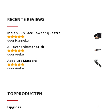
RECENTE REVIEWS
Indian Sun Face Powder Quattro
door Hanneke
5
van 5
All-over Shimmer Stick
door Areke
5
van 5
Absolute Mascara
door Areke
5
van 5
TOPPRODUCTEN
Lipgloss